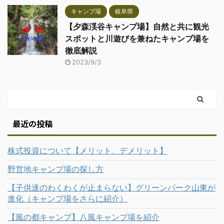
キャンプ場
岐阜県
【夕森渓谷キャンプ場】自然と共に観光
スポットと川遊びを兼ねたキャンプ場を
徹底解説
2023/9/3
最近の投稿
株式投資について【メリット、デメリット】
野営地キャンプ場の探し方
【子供達のわくわくが止まらない】グリーンパーク山東が
進化（キャンプ場をさらに紹介）
【風の都キャンプ】八風キャンプ場を紹介