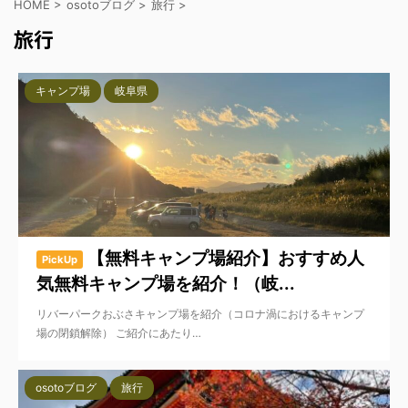
HOME
>
osotoブログ
>
旅行
>
旅行
キャンプ場
岐阜県
【無料キャンプ場紹介】おすすめ人
PickUp
気無料キャンプ場を紹介！（岐...
リバーパークおぶさキャンプ場を紹介（コロナ渦におけるキャンプ
場の閉鎖解除） ご紹介にあたり…
osotoブログ
旅行