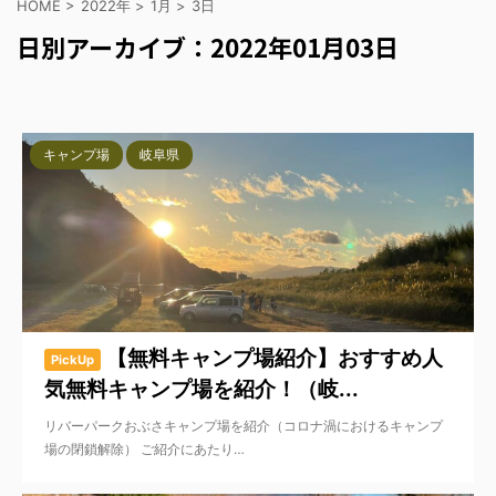
HOME
>
2022年
>
1月
>
3日
日別アーカイブ：2022年01月03日
キャンプ場
岐阜県
【無料キャンプ場紹介】おすすめ人
PickUp
気無料キャンプ場を紹介！（岐...
リバーパークおぶさキャンプ場を紹介（コロナ渦におけるキャンプ
場の閉鎖解除） ご紹介にあたり…