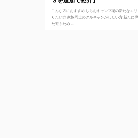
３を追加で紹介】
こんな方におすすめ しらおキャンプ場の新たなエリ
りたい方 家族同士のグルキャンがしたい方 新たに
た遊ぶため ...