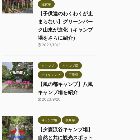
滋賀県
【子供達のわくわくが止
まらない】グリーンパー
ク山東が進化（キャンプ
場をさらに紹介）
2023/10/2
キャンプ
キャンプ場
デイキャンプ
三重県
【風の都キャンプ】八風
キャンプ場を紹介
2023/9/20
キャンプ場
岐阜県
【夕森渓谷キャンプ場】
自然と共に観光スポット