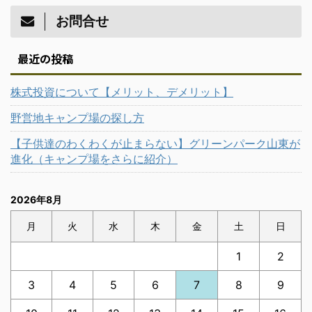
お問合せ
最近の投稿
株式投資について【メリット、デメリット】
野営地キャンプ場の探し方
【子供達のわくわくが止まらない】グリーンパーク山東が
進化（キャンプ場をさらに紹介）
2026年8月
月
火
水
木
金
土
日
1
2
3
4
5
6
7
8
9