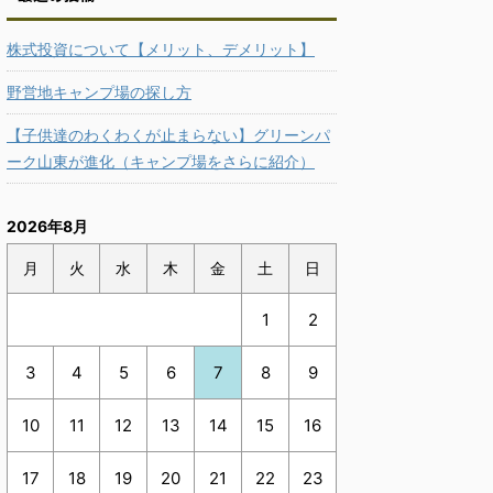
株式投資について【メリット、デメリット】
野営地キャンプ場の探し方
【子供達のわくわくが止まらない】グリーンパ
ーク山東が進化（キャンプ場をさらに紹介）
2026年8月
月
火
水
木
金
土
日
1
2
3
4
5
6
7
8
9
10
11
12
13
14
15
16
17
18
19
20
21
22
23