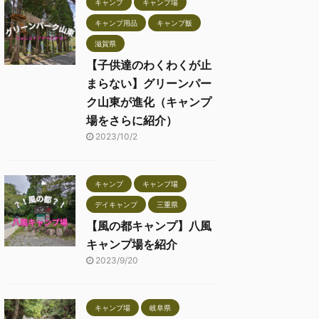
キャンプ
キャンプ場
キャンプ用品
キャンプ飯
滋賀県
【子供達のわくわくが止
まらない】グリーンパー
ク山東が進化（キャンプ
場をさらに紹介）
2023/10/2
キャンプ
キャンプ場
デイキャンプ
三重県
【風の都キャンプ】八風
キャンプ場を紹介
2023/9/20
キャンプ場
岐阜県