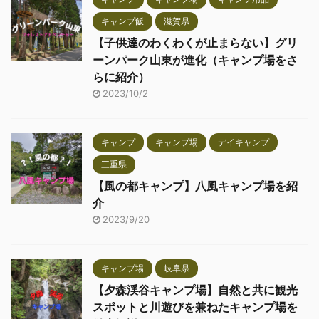
キャンプ飯
滋賀県
【子供達のわくわくが止まらない】グリ
ーンパーク山東が進化（キャンプ場をさ
らに紹介）
2023/10/2
キャンプ
キャンプ場
デイキャンプ
三重県
【風の都キャンプ】八風キャンプ場を紹
介
2023/9/20
キャンプ場
岐阜県
【夕森渓谷キャンプ場】自然と共に観光
スポットと川遊びを兼ねたキャンプ場を